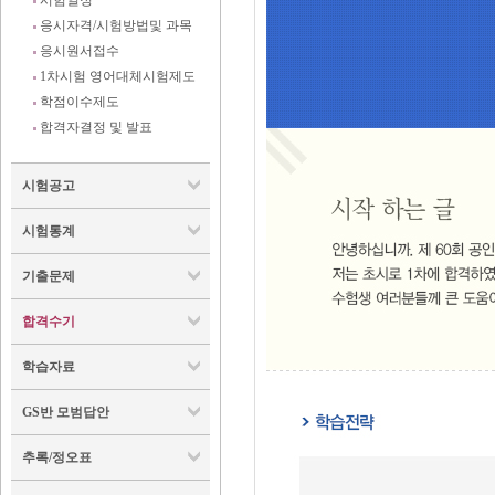
시험일정
응시자격/시험방법및 과목
응시원서접수
1차시험 영어대체시험제도
학점이수제도
합격자결정 및 발표
시험공고
시험통계
기출문제
합격수기
학습자료
GS반 모범답안
추록/정오표