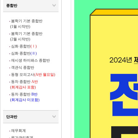
종합반
봄학기 기본 종합반
(1월 시작반)
봄학기 기본 종합반
(2월 시작반)
심화 종합반
(Ⅰ)
심화 종합반
(Ⅱ)
재시생 하이패스 종합반
객관식 종합반
동형 모의고사
(A반 월요일)
동차 종합반
A반
(회계감사 포함)
동차 종합반
B반
(회계감사 미포함)
단과반
재무회계
원가관리회계