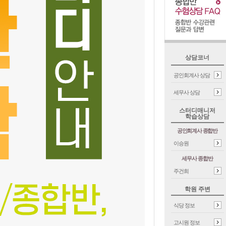
상담코너
공인회계사 상담
세무사 상담
스터디매니저
학습상담
공인회계사 종합반
이승원
세무사 종합반
주건희
학원 주변
식당 정보
고시원 정보