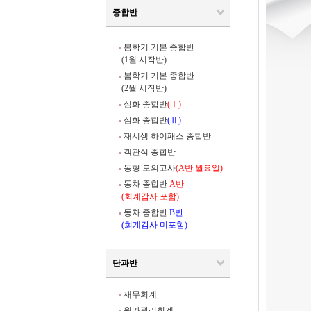
종합반
봄학기 기본 종합반
(1월 시작반)
봄학기 기본 종합반
(2월 시작반)
심화 종합반
(Ⅰ)
심화 종합반
(Ⅱ)
재시생 하이패스 종합반
객관식 종합반
동형 모의고사
(A반 월요일)
동차 종합반
A반
(회계감사 포함)
동차 종합반
B반
(회계감사 미포함)
단과반
재무회계
원가관리회계