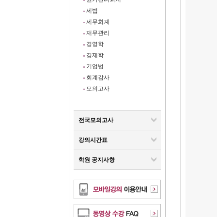
세법
세무회계
재무관리
경영학
경제학
기업법
회계감사
모의고사
전국모의고사
강의시간표
학원 공지사항