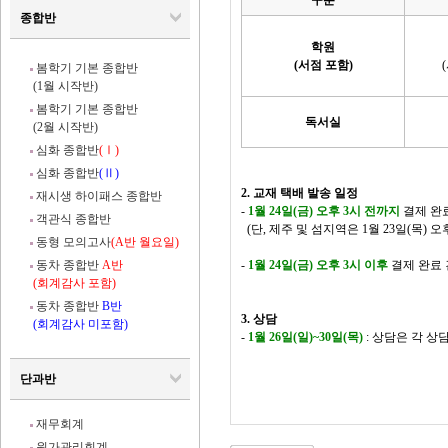
구분
종합반
학원
(서점 포함)
봄학기 기본 종합반
(1월 시작반)
봄학기 기본 종합반
독서실
(2월 시작반)
심화 종합반
(Ⅰ)
심화 종합반
(Ⅱ)
2. 교재 택배 발송 일정
재시생 하이패스 종합반
-
1월 24일(금) 오후 3시 전까지
결제 완료
객관식 종합반
(단, 제주 및 섬지역은 1월 23일(목) 
동형 모의고사
(A반 월요일)
동차 종합반
A반
-
1월 24일(금) 오후 3시 이후
결제 완료 
(회계감사 포함)
동차 종합반
B반
3. 상담
(회계감사 미포함)
-
1월 26일(일)~30일(목)
: 상담은 각 
단과반
재무회계
원가관리회계