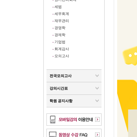
세법
세무회계
재무관리
경영학
경제학
기업법
회계감사
모의고사
전국모의고사
강의시간표
학원 공지사항