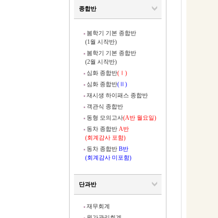
종합반
봄학기 기본 종합반
(1월 시작반)
봄학기 기본 종합반
(2월 시작반)
심화 종합반
(Ⅰ)
심화 종합반
(Ⅱ)
재시생 하이패스 종합반
객관식 종합반
동형 모의고사
(A반 월요일)
동차 종합반
A반
(회계감사 포함)
동차 종합반
B반
(회계감사 미포함)
단과반
재무회계
원가관리회계