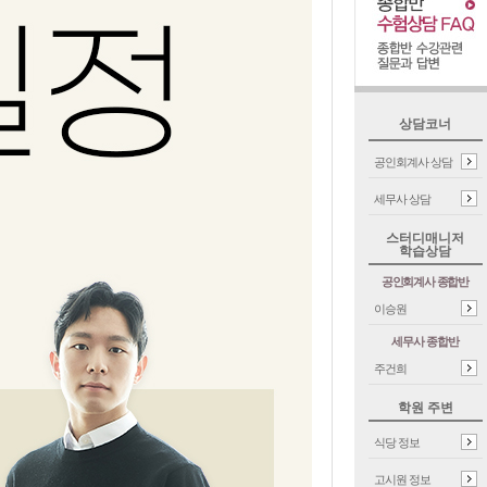
상담코너
공인회계사 상담
세무사 상담
스터디매니저
학습상담
공인회계사 종합반
이승원
세무사 종합반
주건희
학원 주변
식당 정보
고시원 정보