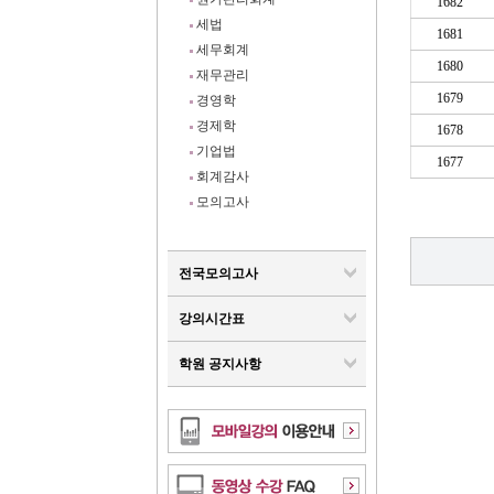
1682
세법
1681
세무회계
1680
재무관리
1679
경영학
경제학
1678
기업법
1677
회계감사
모의고사
전국모의고사
강의시간표
학원 공지사항