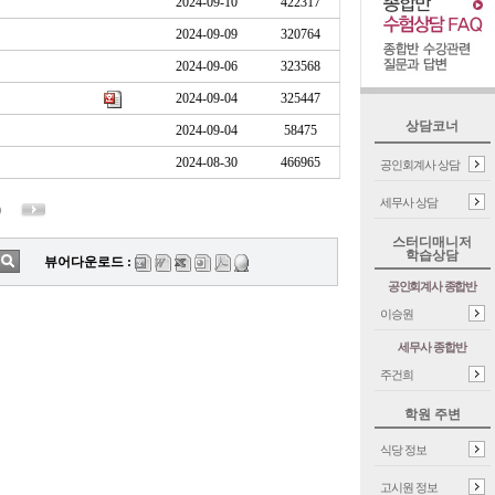
2024-09-10
422317
2024-09-09
320764
2024-09-06
323568
2024-09-04
325447
상담코너
2024-09-04
58475
2024-08-30
466965
공인회계사 상담
세무사 상담
0
스터디매니저
학습상담
뷰어다운로드 :
공인회계사 종합반
이승원
세무사 종합반
주건희
학원 주변
식당 정보
고시원 정보