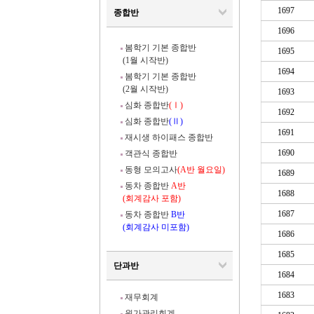
1697
종합반
1696
봄학기 기본 종합반
1695
(1월 시작반)
1694
봄학기 기본 종합반
(2월 시작반)
1693
심화 종합반
(Ⅰ)
1692
심화 종합반
(Ⅱ)
1691
재시생 하이패스 종합반
1690
객관식 종합반
동형 모의고사
(A반 월요일)
1689
동차 종합반
A반
1688
(회계감사 포함)
1687
동차 종합반
B반
(회계감사 미포함)
1686
1685
단과반
1684
1683
재무회계
원가관리회계