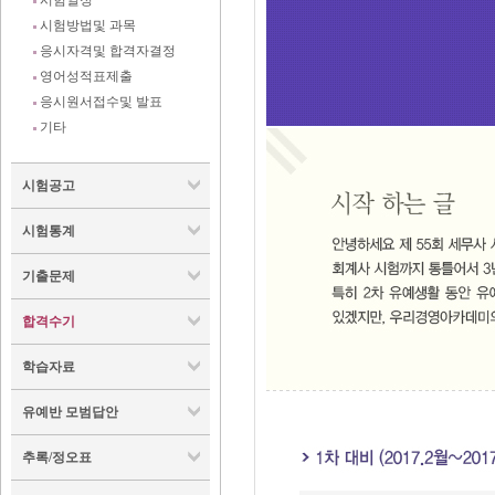
시험일정
시험방법및 과목
응시자격및 합격자결정
영어성적표제출
응시원서접수및 발표
기타
시험공고
시험통계
기출문제
합격수기
학습자료
유예반 모범답안
추록/정오표