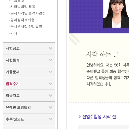
시험일정
시험방법및 과목
응시자격및 합격자결정
영어성적표제출
응시원서접수및 발표
기타
시험공고
시험통계
기출문제
합격수기
학습자료
유예반 모범답안
추록/정오표