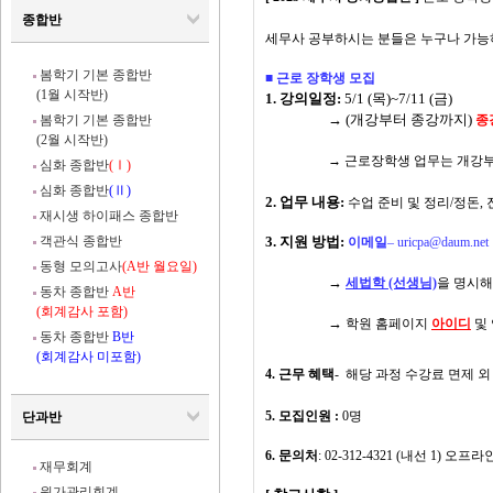
종합반
세무사 공부하시는 분들은 누구나 가능
봄학기 기본 종합반
■ 근로 장학생 모집
(1월 시작반)
1. 강의일정:
5/1 (목)~7/11 (금)
→ (개강부터 종강까지)
봄학기 기본 종합반
종
(2월 시작반)
→ 근로장학생 업무는 개강부터
심화 종합반
(Ⅰ)
심화 종합반
(Ⅱ)
2. 업무 내용:
수업 준비 및 정리/정돈,
재시생 하이패스 종합반
객관식 종합반
3. 지원 방법:
이메일
– uricpa@daum.net
동형 모의고사
(A반 월요일)
→
세법학 (선생님)
을 명시해
동차 종합반
A반
(회계감사 포함)
→
학원 홈페이지
아이디
및
동차 종합반
B반
(회계감사 미포함)
4. 근무 혜택
-
해당 과정 수강료 면제 외
5.
모집인원
:
0명
단과반
6. 문의처
:
02-312-4321 (내선 1) 오프
재무회계
원가관리회계