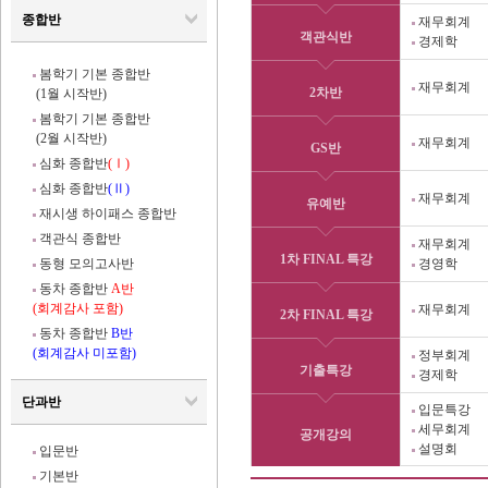
종합반
재무회계
객관식반
경제학
봄학기 기본 종합반
재무회계
2차반
(1월 시작반)
봄학기 기본 종합반
(2월 시작반)
재무회계
GS반
심화 종합반
(Ⅰ)
심화 종합반
(Ⅱ)
재무회계
유예반
재시생 하이패스 종합반
객관식 종합반
재무회계
1차 FINAL 특강
동형 모의고사반
경영학
동차 종합반
A반
(회계감사 포함)
재무회계
2차 FINAL 특강
동차 종합반
B반
(회계감사 미포함)
정부회계
기출특강
경제학
단과반
입문특강
세무회계
공개강의
설명회
입문반
기본반