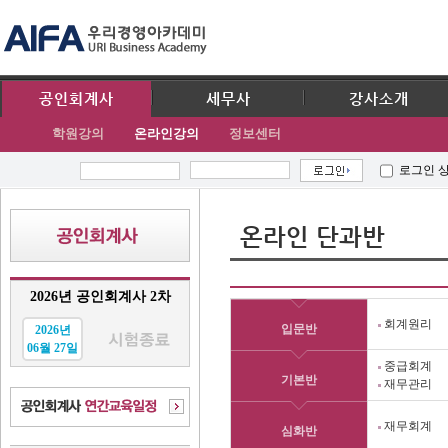
공인회계사
세무사
강사소개
학원강의
온라인강의
정보센터
로그인 
온라인 단과반
2026년 공인회계사 2차
회계원리
입문반
2026년
06월 27일
중급회계
기본반
재무관리
재무회계
심화반