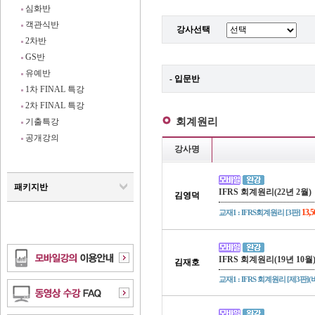
심화반
객관식반
강사선택
2차반
GS반
유예반
- 입문반
1차 FINAL 특강
2차 FINAL 특강
회계원리
기출특강
공개강의
강사명
패키지반
IFRS 회계원리(22년 2월)
김영덕
13,
교재1 : IFRS회계원리 [3판]
IFRS 회계원리(19년 10월
김재호
교재1 : IFRS 회계원리 [제3판]