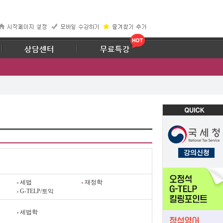
67
상담센터
무료특강
세법
재정학
G-TELP/토익
세법학