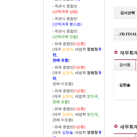
객관식 종합반
(선택과목 상법)
강사선택
객관식 종합반
(선택과목 행소법)
객관식 종합반
- 2차 FINA
(선택과목 민법)
유예 종합반
(1순환)
(재무
김영덕
, 세법학
정병창
B
재무회
반_
판례 포함
)
강사명
유예 종합반
(1순환)
(재무
김영덕
, 세법학
정병창
B
반
_
판례 미포함)
김한솔
유예 종합반
(1순환)
(재무
김영덕
, 세법학
정인국_
판례 포함
)
유예 종합반
(1순환)
(재무
김영덕
, 세법학
정인국
_
판례 미포함)
세무회
유예 종합반
(1순환)
(재무
김한솔
, 세법학
정병창
B