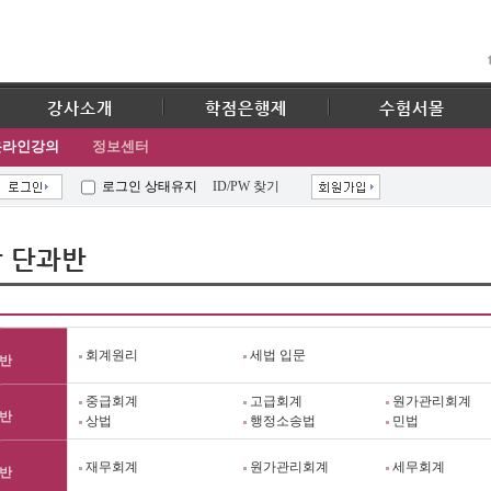
강사소개
학점은행제
수험서몰
온라인강의
정보센터
로그인 상태유지
ID/PW 찾기
 단과반
회계원리
세법 입문
반
중급회계
고급회계
원가관리회계
반
상법
행정소송법
민법
재무회계
원가관리회계
세무회계
반