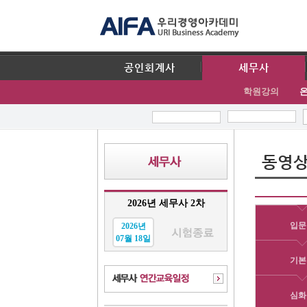
공인회계사
세무사
학원강의
동영상
2026년 세무사 2차
입문
2026년
07월 18일
기본
심화