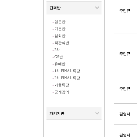
단과반
주민규
입문반
기본반
심화반
객관식반
2차
주민규
GS반
유예반
1차 FINAL 특강
2차 FINAL 특강
기출특강
주민규
공개강의
패키지반
김영서
김영서