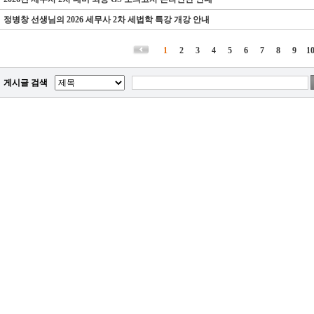
정병창 선생님의 2026 세무사 2차 세법학 특강 개강 안내
1
2
3
4
5
6
7
8
9
1
게시글 검색