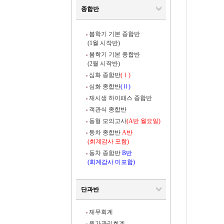
종합반
봄학기 기본 종합반
(1월 시작반)
봄학기 기본 종합반
(2월 시작반)
심화 종합반
(Ⅰ)
심화 종합반
(Ⅱ)
재시생 하이패스 종합반
객관식 종합반
동형 모의고사
(A반 월요일)
동차 종합반
A반
(회계감사 포함)
동차 종합반
B반
(회계감사 미포함)
단과반
재무회계
원가관리회계