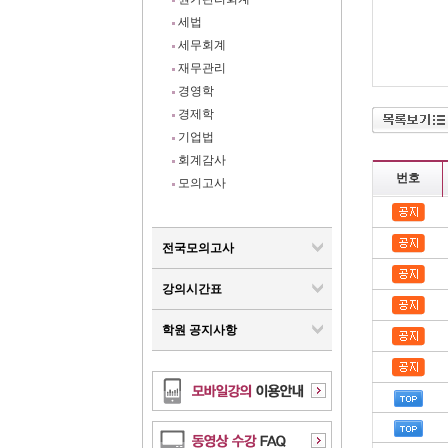
세법
세무회계
재무관리
경영학
경제학
기업법
회계감사
번호
모의고사
전국모의고사
강의시간표
학원 공지사항