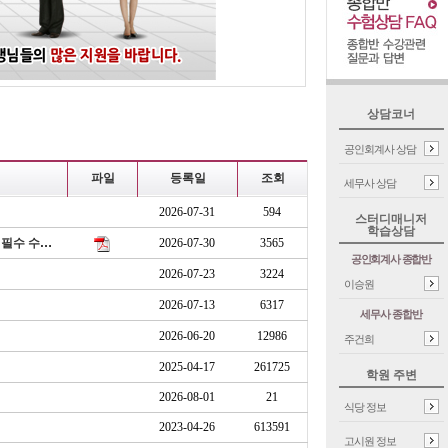
상담코너
공인회계사 상담
파일
등록일
조회
세무사 상담
2026-07-31
594
스터디매니저
학습상담
정병창 선생님의 2026 세무사 2차 세법학 총평 및 출제 경향 분석부터 합격자 발표 전 필수 수험 전략까지
2026-07-30
3565
공인회계사 종합반
2026-07-23
3224
이승원
2026-07-13
6317
세무사 종합반
2026-06-20
12986
주건희
2025-04-17
261725
학원 주변
2026-08-01
21
식당 정보
2023-04-26
613591
고시원 정보