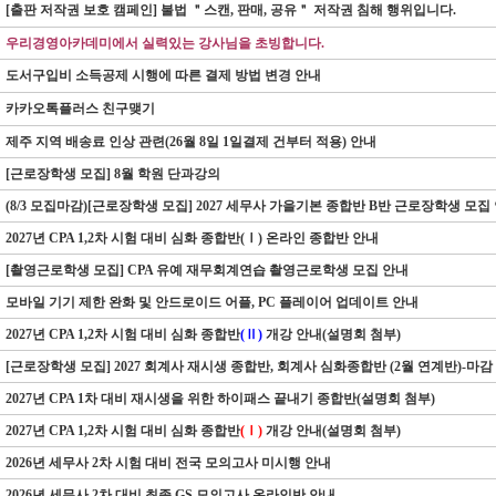
[출판 저작권 보호 캠페인] 불법 ＂스캔, 판매, 공유＂ 저작권 침해 행위입니다.
우리경영아카데미에서 실력있는 강사님을 초빙합니다.
도서구입비 소득공제 시행에 따른 결제 방법 변경 안내
카카오톡플러스 친구맺기
제주 지역 배송료 인상 관련(26월 8일 1일결제 건부터 적용) 안내
[근로장학생 모집] 8월 학원 단과강의
(8/3 모집마감)[근로장학생 모집] 2027 세무사 가을기본 종합반 B반 근로장학생 모집
2027년 CPA 1,2차 시험 대비 심화 종합반(Ⅰ) 온라인 종합반 안내
[촬영근로학생 모집] CPA 유예 재무회계연습 촬영근로학생 모집 안내
모바일 기기 제한 완화 및 안드로이드 어플, PC 플레이어 업데이트 안내
2027년 CPA 1,2차 시험 대비 심화 종합반
(Ⅱ)
개강 안내(설명회 첨부)
[근로장학생 모집] 2027 회계사 재시생 종합반, 회계사 심화종합반 (2월 연계반)-마감
2027년 CPA 1차 대비 재시생을 위한 하이패스 끝내기 종합반(설명회 첨부)
2027년 CPA 1,2차 시험 대비 심화 종합반
(Ⅰ)
개강 안내(설명회 첨부)
2026년 세무사 2차 시험 대비 전국 모의고사 미시행 안내
2026년 세무사 2차 대비 최종 GS 모의고사 온라인반 안내