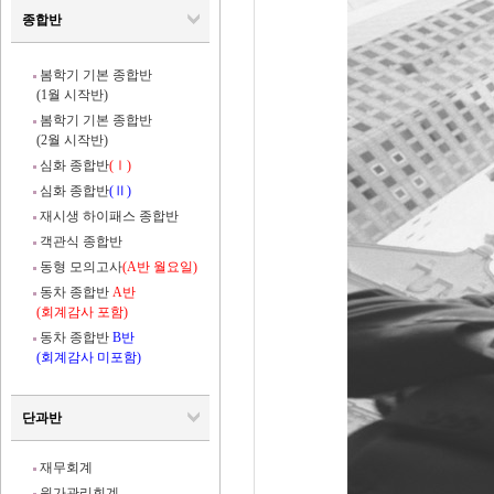
종합반
봄학기 기본 종합반
(1월 시작반)
봄학기 기본 종합반
(2월 시작반)
심화 종합반
(Ⅰ)
심화 종합반
(Ⅱ)
재시생 하이패스 종합반
객관식 종합반
동형 모의고사
(A반 월요일)
동차 종합반
A반
(회계감사 포함)
동차 종합반
B반
(회계감사 미포함)
단과반
재무회계
원가관리회계