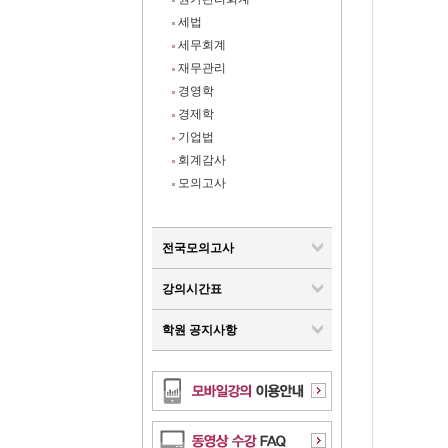
세법
세무회계
재무관리
경영학
경제학
기업법
회계감사
모의고사
전국모의고사
강의시간표
학원 공지사항