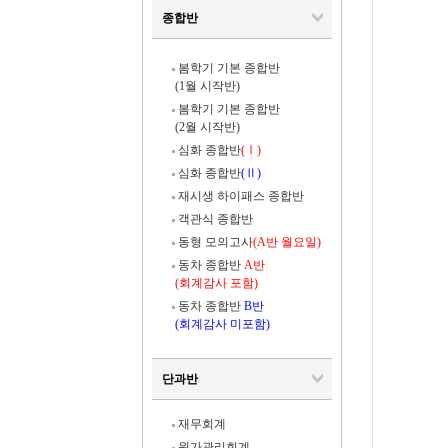
종합반
봄학기 기본 종합반
(1월 시작반)
봄학기 기본 종합반
(2월 시작반)
심화 종합반
(Ⅰ)
심화 종합반
(Ⅱ)
재시생 하이패스 종합반
객관식 종합반
동형 모의고사
(A반 월요일)
동차 종합반
A반
(회계감사 포함)
동차 종합반
B반
(회계감사 미포함)
단과반
재무회계
원가관리회계