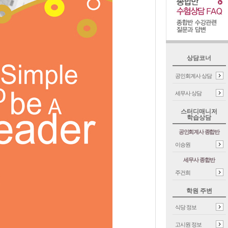
상담코너
공인회계사 상담
세무사 상담
스터디매니저
학습상담
공인회계사 종합반
이승원
세무사 종합반
주건희
학원 주변
식당 정보
고시원 정보