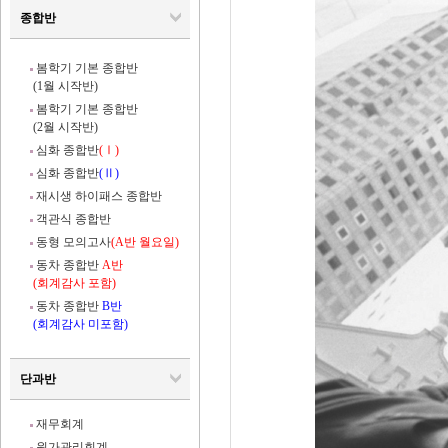
종합반
봄학기 기본 종합반
(1월 시작반)
봄학기 기본 종합반
(2월 시작반)
심화 종합반
(Ⅰ)
심화 종합반
(Ⅱ)
재시생 하이패스 종합반
객관식 종합반
동형 모의고사
(A반 월요일)
동차 종합반
A반
(회계감사 포함)
동차 종합반
B반
(회계감사 미포함)
단과반
재무회계
원가관리회계