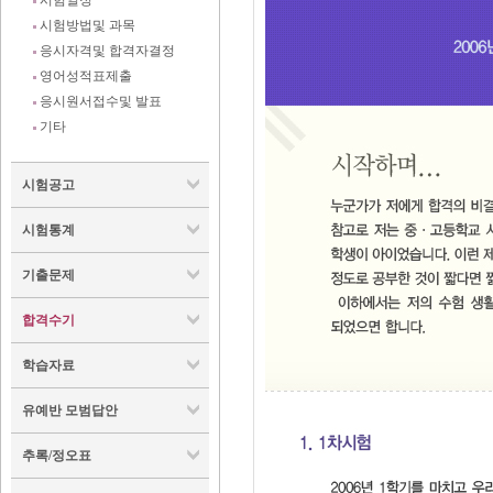
시험일정
시험방법및 과목
응시자격및 합격자결정
영어성적표제출
응시원서접수및 발표
기타
시험공고
시험통계
기출문제
합격수기
학습자료
유예반 모범답안
추록/정오표