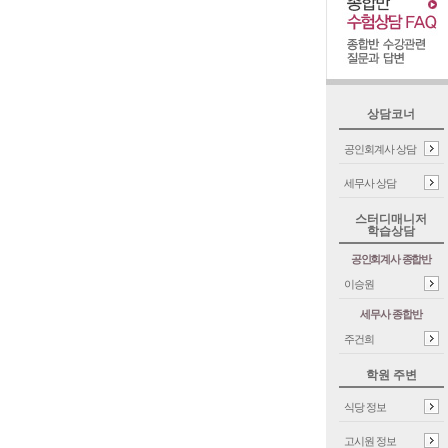
상담코너
공인회계사 상담
세무사 상담
스터디매니저
학습상담
공인회계사 종합반
이승원
세무사 종합반
주건희
학원 주변
식당 정보
고시원 정보