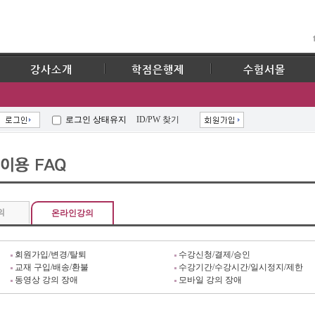
강사소개
학점은행제
수험서몰
로그인 상태유지
ID/PW 찾기
의
온라인강의
회원가입/변경/탈퇴
수강신청/결제/승인
교재 구입/배송/환불
수강기간/수강시간/일시정지/제한
동영상 강의 장애
모바일 강의 장애